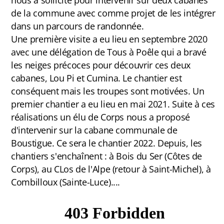
nous a sollicité pour intervenir sur deux cabanes
Jura
de la commune avec comme projet de les intégrer
dans un parcours de randonnée.
Une première visite a eu lieu en septembre 2020
avec une délégation de Tous à Poêle qui a bravé
Antenne Beaumont
les neiges précoces pour découvrir ces deux
cabanes, Lou Pi et Cumina. Le chantier est
Antenne Belledonne
conséquent mais les troupes sont motivées. Un
Antenne Capcir Cerdagne
premier chantier a eu lieu en mai 2021. Suite à ces
réalisations un élu de Corps nous a proposé
Antenne Jura
d'intervenir sur la cabane communale de
Boustigue. Ce sera le chantier 2022. Depuis, les
Antenne Vercors/ Diois
chantiers s'enchaînent : à Bois du Ser (Côtes de
Corps), au CLos de l'Alpe (retour à Saint-Michel), à
Combilloux (Sainte-Luce)....
Les éditions Tous A Poêle
Chroniques de chantiers