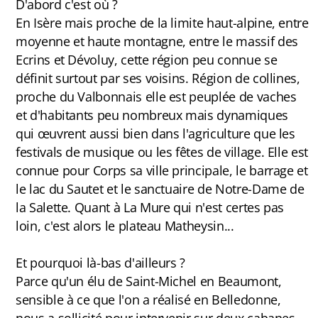
D'abord c'est où ?
FAQ
En Isère mais proche de la limite haut-alpine, entre
moyenne et haute montagne, entre le massif des
Ecrins et Dévoluy, cette région peu connue se
définit surtout par ses voisins. Région de collines,
Carte des cabanes
proche du Valbonnais elle est peuplée de vaches
Bauges
et d'habitants peu nombreux mais dynamiques
qui œuvrent aussi bien dans l'agriculture que les
Baronnies Provençales
festivals de musique ou les fêtes de village. Elle est
connue pour Corps sa ville principale, le barrage et
Beaumont
le lac du Sautet et le sanctuaire de Notre-Dame de
Belledonne
la Salette. Quant à La Mure qui n'est certes pas
loin, c'est alors le plateau Matheysin...
Capcir-Cerdagne
Et pourquoi là-bas d'ailleurs ?
Ventoux
Parce qu'un élu de Saint-Michel en Beaumont,
Vercors
sensible à ce que l'on a réalisé en Belledonne,