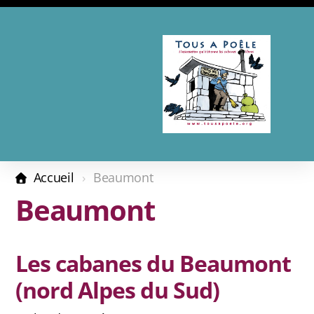
Présentation
Adhésion - Don
Accueil
Beaumont
Les complices
Beaumont
Revue de presse
Les cabanes du Beaumont
(nord Alpes du Sud)
Calendrier 2026