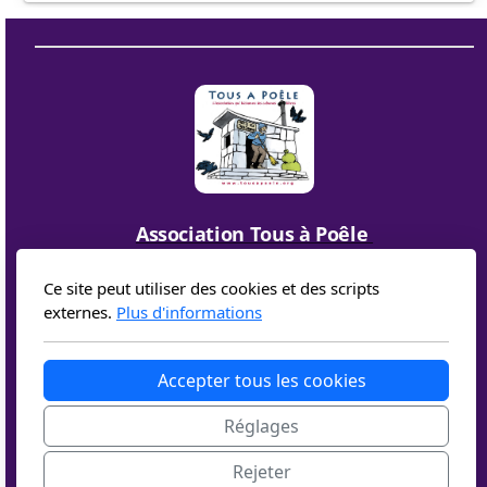
Association Tous à Poêle
6, place de la fontaine
05300 EOURRES
Ce site peut utiliser des cookies et des scripts
externes.
Plus d'informations
Accepter tous les cookies
Réglages
Contact
Politique de confidentialité
Conditions d'utilisation
Rejeter