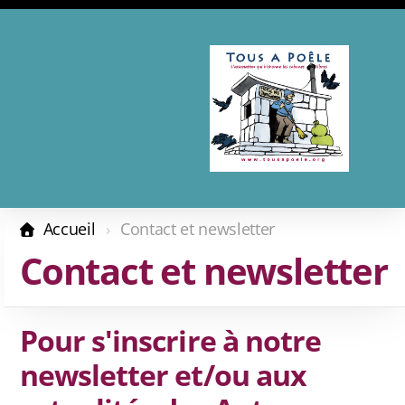
Présentation
Adhésion - Don
Accueil
Contact et newsletter
Les complices
Contact et newsletter
Revue de presse
Pour s'inscrire à notre
newsletter et/ou aux
Calendrier 2026