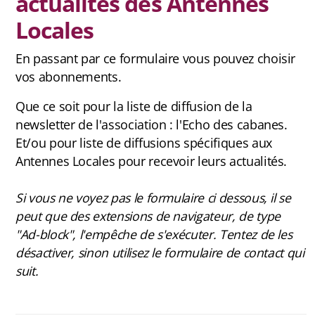
actualités des Antennes
FAQ
Locales
En passant par ce formulaire vous pouvez choisir
vos abonnements.
Carte des cabanes
Que ce soit pour la liste de diffusion de la
Bauges
newsletter de l'association : l'Echo des cabanes.
Baronnies Provençales
Et/ou pour liste de diffusions spécifiques aux
Antennes Locales pour recevoir leurs actualités.
Beaumont
Si vous ne voyez pas le formulaire ci dessous, il se
Belledonne
peut que des extensions de navigateur, de type
Capcir-Cerdagne
"Ad-block", l'empêche de s'exécuter. Tentez de les
désactiver, sinon utilisez le formulaire de contact qui
Ventoux
suit.
Vercors