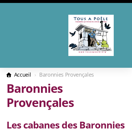
Présentation
Adhésion - Don
Accueil
Baronnies Provençales
Les complices
Baronnies
Revue de presse
Provençales
Calendrier 2026
Les cabanes des Baronnies