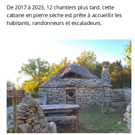
De 2017 à 2023, 12 chantiers plus tard, cette
Chansons
cabane en pierre sèche est prête à accueillir les
habitants, randonneurs et escaladeurs.
Livres d'or de cabanes
Autour des cabanes
Peinture suédoise
Cuisine
Jeux
Livres
Livre d'or virtuel