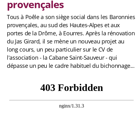
provençales
FAQ
Tous à Poêle a son siège social dans les Baronnies
provençales, au sud des Hautes-Alpes et aux
portes de la Drôme, à Eourres. Après la rénovation
Carte des cabanes
du Jas Girard, il se mène un nouveau projet au
Bauges
long cours, un peu particulier sur le CV de
l'association - la Cabane Saint-Sauveur - qui
Baronnies Provençales
dépasse un peu le cadre habituel du bichonnage...
Beaumont
Belledonne
Capcir-Cerdagne
Ventoux
Vercors