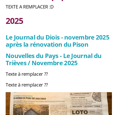
FAQ
TEXTE A REMPLACER :D
2025
Carte des cabanes
Le Journal du Diois - novembre 2025
Bauges
après la rénovation du Pison
Baronnies Provençales
Nouvelles du Pays - Le Journal du
Trièves / Novembre 2025
Beaumont
Texte à remplacer ??
Belledonne
Texte à remplacer ??
Capcir-Cerdagne
Ventoux
Vercors