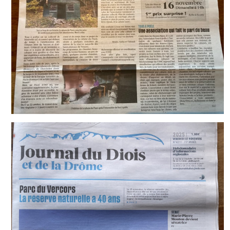
Jura
Antenne Beaumont
Antenne Belledonne
Antenne Capcir Cerdagne
Antenne Jura
Antenne Vercors/ Diois
Les éditions Tous A Poêle
Chroniques de chantiers