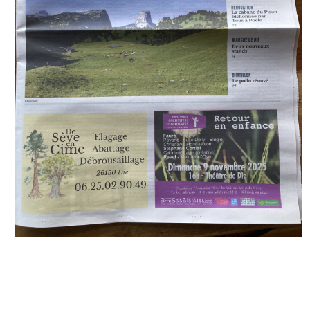
Chansons
Livres d'or de cabanes
Autour des cabanes
Peinture suédoise
Cuisine
Jeux
Livres
Livre d'or virtuel