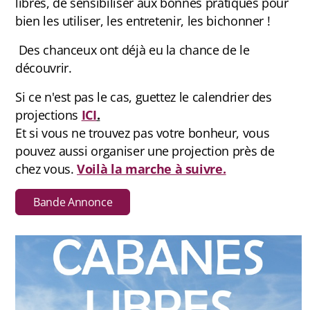
libres, de sensibiliser aux bonnes pratiques pour
bien les utiliser, les entretenir, les bichonner !
Chansons
Des chanceux ont déjà eu la chance de le
Livres d'or de cabanes
découvrir.
Autour des cabanes
Si ce n'est pas le cas, guettez le calendrier des
projections
ICI
.
Peinture suédoise
Et si vous ne trouvez pas votre bonheur, vous
pouvez aussi organiser une projection près de
Cuisine
chez vous.
Voilà la marche à suivre.
Jeux
Bande Annonce
Livres
Livre d'or virtuel