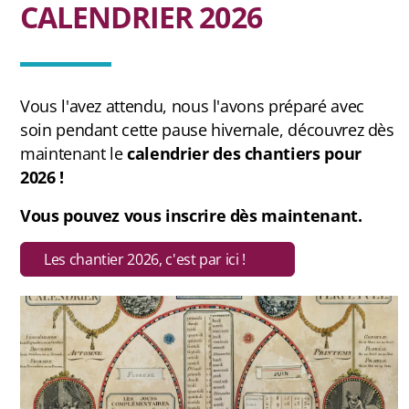
CALENDRIER 2026
FAQ
Carte des cabanes
Vous l'avez attendu, nous l'avons préparé avec
soin pendant cette pause hivernale, découvrez dès
Bauges
maintenant le
calendrier des chantiers pour
2026 !
Baronnies Provençales
Vous pouvez vous inscrire dès maintenant.
Beaumont
Les chantier 2026, c'est par ici !
Belledonne
Capcir-Cerdagne
Ventoux
Vercors