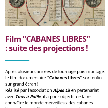
Jura
Antenne Beaumont
Film "CABANES LIBRES"
Antenne Belledonne
:
suite des projections !
Antenne Capcir Cerdagne
Antenne Jura
Après plusieurs années de tournage puis montage,
Antenne Vercors/ Diois
le film documentaire
"Cabanes libres"
sort enfin
sur grand écran !
Réalisé par l’association
Alpes Là
en partenariat
Les éditions Tous A Poêle
avec
Tous à Poêle
, il a pour objectif de faire
connaître le monde merveilleux des cabanes
Chroniques de chantiers