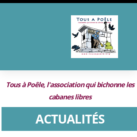
Présentation
Adhésion - Don
Les complices
Tous à Poêle, l
'association qui bichonne les
Revue de presse
cabanes libres
ACTUALIT
ÉS
Calendrier 2026