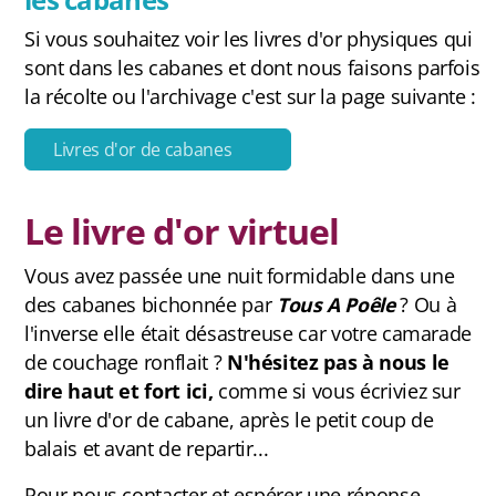
FAQ
Si vous souhaitez voir les livres d'or physiques qui
sont dans les cabanes et dont nous faisons parfois
la récolte ou l'archivage c'est sur la page suivante :
Carte des cabanes
Livres d'or de cabanes
Bauges
Le livre d'or virtuel
Baronnies Provençales
Beaumont
Vous avez passée une nuit formidable dans une
des cabanes bichonnée par
Tous A Poêle
? Ou à
Belledonne
l'inverse elle était désastreuse car votre camarade
de couchage ronflait ?
N'hésitez pas à nous le
Capcir-Cerdagne
dire haut et fort ici,
comme si vous écriviez sur
Ventoux
un livre d'or de cabane, après le petit coup de
balais et avant de repartir...
Vercors
Pour nous contacter et espérer une réponse,