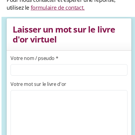
Jura
utilisez le
formulaire de contact.
Laisser un mot sur le livre
Antenne Beaumont
d'or virtuel
Antenne Belledonne
Votre nom / pseudo *
Antenne Capcir Cerdagne
Antenne Jura
Votre mot sur le livre d'or
Antenne Vercors/ Diois
Les éditions Tous A Poêle
Chroniques de chantiers