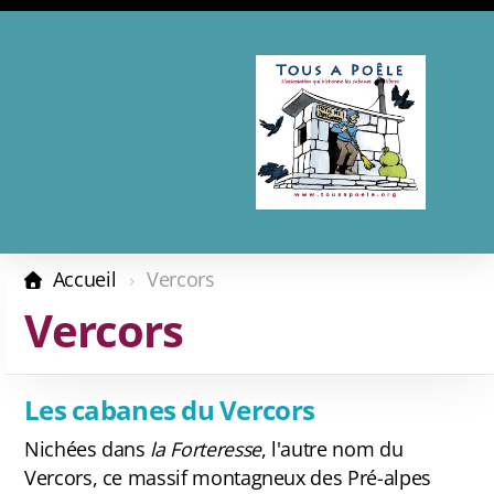
Présentation
Adhésion - Don
Accueil
Vercors
Les complices
Vercors
Revue de presse
Les cabanes du Vercors
Nichées dans
la Forteresse
, l'autre nom du
Calendrier 2026
Vercors, ce massif montagneux des Pré-alpes