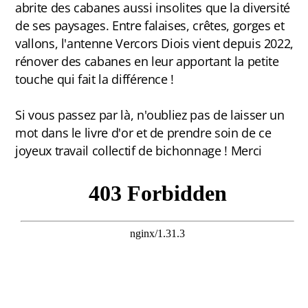
FAQ
abrite des cabanes aussi insolites que la diversité
de ses paysages. Entre falaises, crêtes, gorges et
vallons, l'antenne Vercors Diois vient depuis 2022,
rénover des cabanes en leur apportant la petite
Carte des cabanes
touche qui fait la différence !
Bauges
Si vous passez par là, n'oubliez pas de laisser un
mot dans le livre d'or et de prendre soin de ce
Baronnies Provençales
joyeux travail collectif de bichonnage ! Merci
Beaumont
Belledonne
Capcir-Cerdagne
Ventoux
Vercors