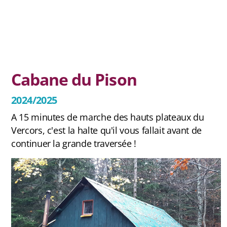
Jura
Antenne Beaumont
Cabane du Pison
Antenne Belledonne
2024/2025
Antenne Capcir Cerdagne
A 15 minutes de marche des hauts plateaux du
Antenne Jura
Vercors, c'est la halte qu'il vous fallait avant de
continuer la grande traversée !
Antenne Vercors/ Diois
Les éditions Tous A Poêle
Chroniques de chantiers