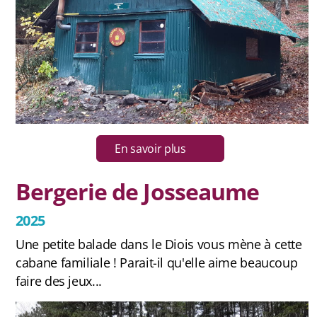
Chansons
Livres d'or de cabanes
Autour des cabanes
Peinture suédoise
En savoir plus
Cuisine
Bergerie de Josseaume
Jeux
2025
Livres
Une petite balade dans le Diois vous mène à cette
cabane familiale ! Parait-il qu'elle aime beaucoup
faire des jeux...
Livre d'or virtuel