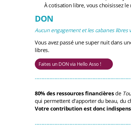
À cotisation libre, vous choisissez 
DON
Aucun engagement et les cabanes libres v
Vous avez passé une super nuit dans u
libres.
Faites un DON via Hello Asso !
----------------------------------------------------------
80% des ressources financières
de
To
qui permettent d'apporter du beau, du c
Votre contribution est donc indispens
----------------------------------------------------------