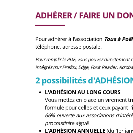
ADH
É
RER / FAIRE UN DON
Pour adhérer à l'association
Tous à Poêl
téléphone, adresse postale.
Pour remplir le PDF, vous pouvez directement re
intégrés (sur Firefox, Edge, Foxit Reader, Acroba
2 possibilités d'ADH
É
SIO
L'
ADH
É
SION AU LONG CO
URS
Vous mettez en place un virement trim
formule pour celles et ceux payant l
66% ouverte aux associations d'intérêt
procrastinite aiguë.
L'ADHÉSION ANNUELLE
(du 1er jan