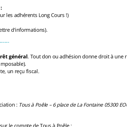
:
r les adhérents Long Cours !)
ettre d'informations).
------
érêt général
. Tout don ou adhésion donne droit à une
 imposable).
, un reçu fiscal
.
ciation :
Tous à Poêle – 6 place de La Fontaine 05300 E
sur le compte de Tous à Poêle :