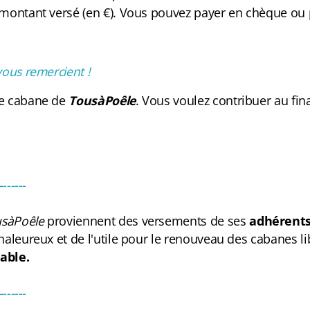
le montant versé (en €). Vous pouvez payer en chèque ou
ous remercient !
ne cabane de
TousàPoêle
. Vous voulez contribuer au f
-------
usàPoêle
proviennent des versements de ses
adhérents
haleureux et de l'utile pour le renouveau des cabanes 
able.
-------