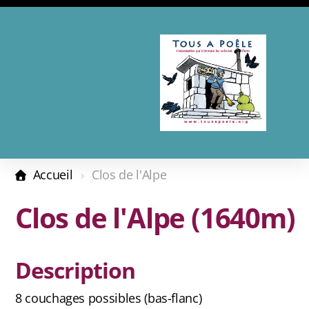
Présentation
Adhésion - Don
Accueil
Clos de l'Alpe
Les complices
Clos de l'Alpe (1640m)
Revue de presse
Description
Calendrier 2026
8 couchages possibles (bas-flanc)