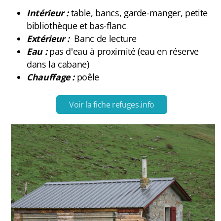
FAQ
Intérieur :
table, bancs, garde-manger, petite
bibliothèque et bas-flanc
Extérieur :
Banc de lecture
Eau :
pas d'eau à proximité (eau en réserve
Carte des cabanes
dans la cabane)
Chauffage :
poêle
Bauges
Baronnies Provençales
Voir la fiche refuges.info
Beaumont
Belledonne
Capcir-Cerdagne
Ventoux
Vercors