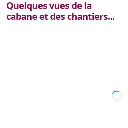
Quelques vues de la
Chansons
cabane et des chantiers...
Livres d'or de cabanes
Autour des cabanes
Peinture suédoise
Cuisine
Jeux
Livres
Livre d'or virtuel