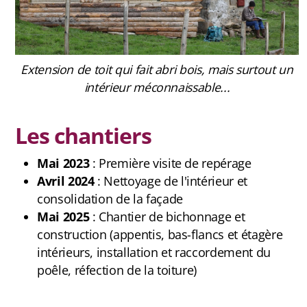
Jura
Extension de toit qui fait abri bois, mais surtout un
Antenne Beaumont
intérieur méconnaissable...
Antenne Belledonne
Les chantiers
Antenne Capcir Cerdagne
Mai 2023
: Première visite de repérage
Antenne Jura
Avril 2024
: Nettoyage de l'intérieur et
consolidation de la façade
Antenne Vercors/ Diois
Mai 2025
: Chantier de bichonnage et
construction (appentis, bas-flancs et étagère
intérieurs, installation et raccordement du
poêle, réfection de la toiture)
Les éditions Tous A Poêle
Chroniques de chantiers