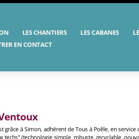
ION
LES CHANTIERS
LES CABANES
L
TRER EN CONTACT
 Ventoux
'est grâce à Simon, adhérent de Tous à Poêle, en service 
techs" (technologie simple, robuste, recyclable, pouvan