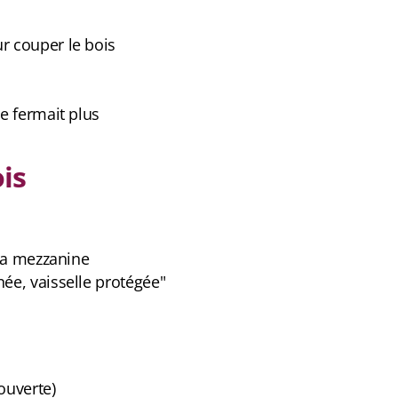
r couper le bois
e fermait plus
is
 la mezzanine
ée, vaisselle protégée"
 ouverte)