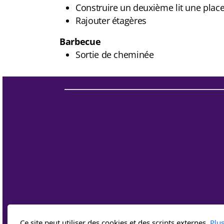
Construire un deuxième lit une place 
Rajouter étagères
Barbecue
Sortie de cheminée
Ce site peut utiliser des cookies et des scripts externes.
Plu