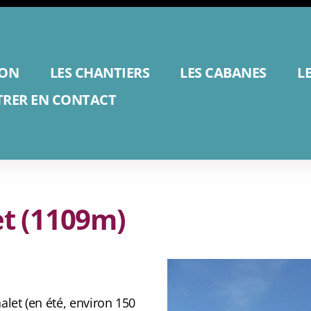
ION
LES CHANTIERS
LES CABANES
L
TRER EN CONTACT
et (1109m)
alet (en été, environ 150