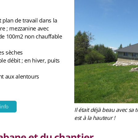
 plan de travail dans la
bre ; mezzanine avec
 de 100m2 non chauffable
es sèches
le débit ; en hiver, puits
nt aux alentours
.info
Il était déjà beau avec sa 
est à la hauteur !
bane et du chantier...