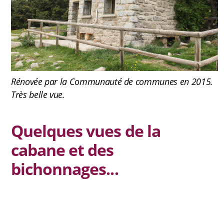
Jura
Antenne Beaumont
Rénovée par la Communauté de communes en 2015.
Antenne Belledonne
Très belle vue.
Antenne Capcir Cerdagne
Antenne Jura
Quelques vues de la
cabane et des
Antenne Vercors/ Diois
bichonnages...
Les éditions Tous A Poêle
Chroniques de chantiers