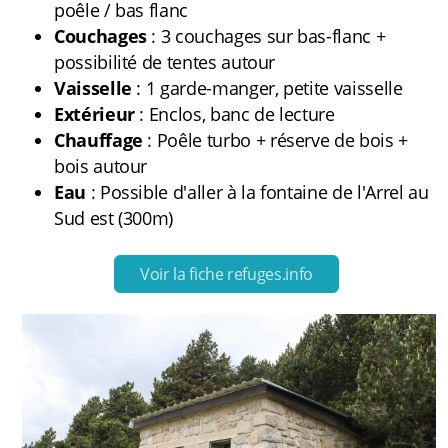
FAQ
poêle / bas flanc
Couchages
: 3 couchages sur bas-flanc +
possibilité de tentes autour
Vaisselle
: 1 garde-manger, petite vaisselle
Carte des cabanes
Extérieur
: Enclos, banc de lecture
Chauffage
: Poêle turbo + réserve de bois +
Bauges
bois autour
Eau
: Possible d'aller à la fontaine de l'Arrel au
Baronnies Provençales
Sud est (300m)
Beaumont
Voir la fiche refuges.info
Belledonne
Capcir-Cerdagne
Ventoux
Vercors