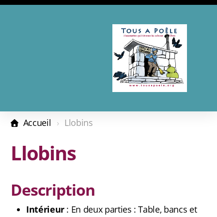
Présentation
Adhésion - Don
Accueil
Llobins
Les complices
Llobins
Revue de presse
Description
Calendrier 2026
Intérieur
: En deux parties : Table, bancs et