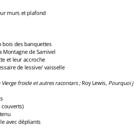
eur murs et plafond
en bois des banquettes
a Montagne de Samivel
tte et leur accroche
essaire de lessive/ vaisselle
a Vierge froide et autres racontars ;
Roy Lewis
, Pourquoi 
ts
, couverts)
ntenu
le avec dépliants