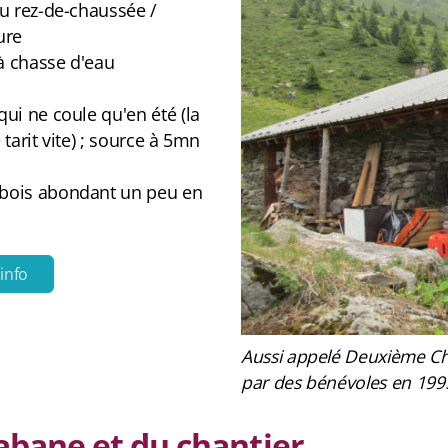
au rez-de-chaussée /
ure
 à chasse d'eau
qui ne coule qu'en été (la
 tarit vite) ; source à 5mn
 bois abondant un peu en
.info
Aussi appelé Deuxième Chale
par des bénévoles en 1995 e
bane et du chantier...