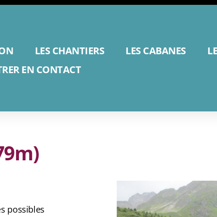
ION
LES CHANTIERS
LES CABANES
L
TRER EN CONTACT
779m)
es possibles