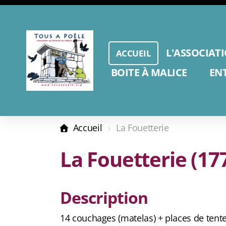
L'ASSOCIAT
ACCUEIL
BOITE À MALICE
EN
Accueil
La Fouetterie
La Fouetterie (1
Description
14 couchages (matelas) + places de tent