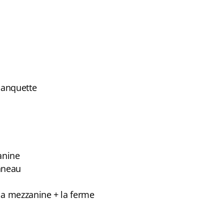
banquette
anine
anneau
la mezzanine + la ferme