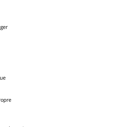
ger
que
ropre