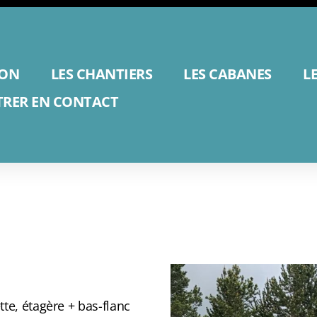
ION
LES CHANTIERS
LES CABANES
L
TRER EN CONTACT
tte, étagère + bas-flanc