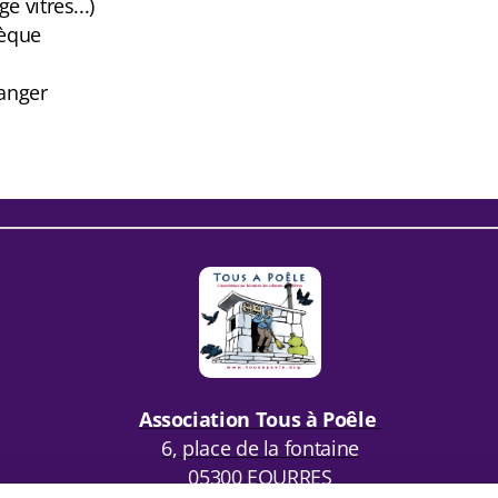
e vitres...)
hèque
anger
.
Association Tous à Poêle
6, place de la fontaine
05300 EOURRES